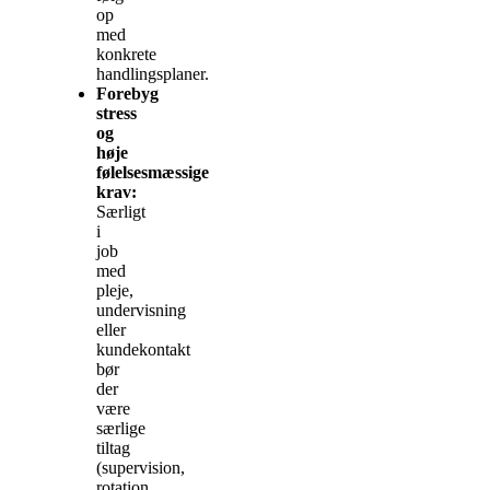
op
med
konkrete
handlingsplaner.
Forebyg
stress
og
høje
følelsesmæssige
krav:
Særligt
i
job
med
pleje,
undervisning
eller
kundekontakt
bør
der
være
særlige
tiltag
(supervision,
rotation,