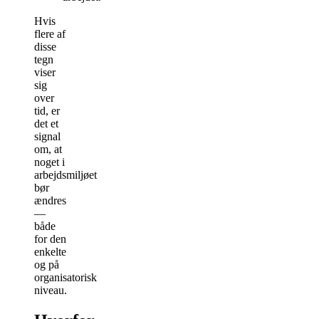
Hvis
flere af
disse
tegn
viser
sig
over
tid, er
det et
signal
om, at
noget i
arbejdsmiljøet
bør
ændres
—
både
for den
enkelte
og på
organisatorisk
niveau.