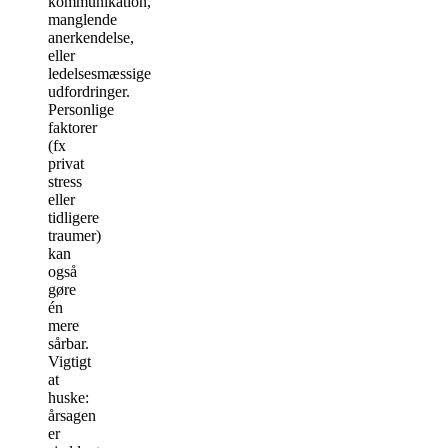
kommunikation,
manglende
anerkendelse,
eller
ledelsesmæssige
udfordringer.
Personlige
faktorer
(fx
privat
stress
eller
tidligere
traumer)
kan
også
gøre
én
mere
sårbar.
Vigtigt
at
huske:
årsagen
er