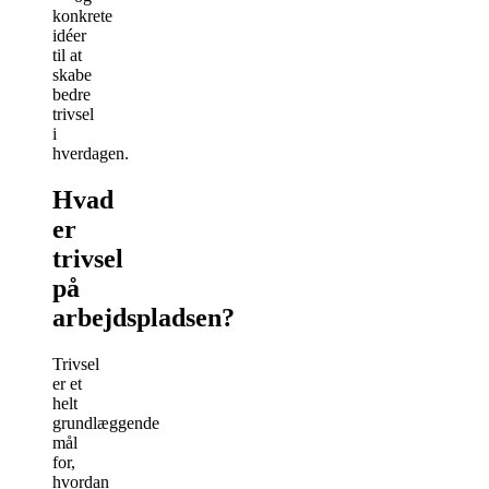
konkrete
idéer
til at
skabe
bedre
trivsel
i
hverdagen.
Hvad
er
trivsel
på
arbejdspladsen?
Trivsel
er et
helt
grundlæggende
mål
for,
hvordan