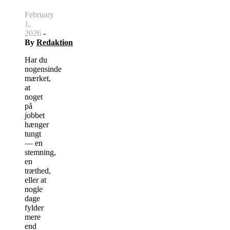
February
1,
2026
-
By
Redaktion
Har du
nogensinde
mærket,
at
noget
på
jobbet
hænger
tungt
— en
stemning,
en
træthed,
eller at
nogle
dage
fylder
mere
end