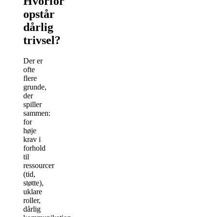
Hvorfor
opstår
dårlig
trivsel?
Der er
ofte
flere
grunde,
der
spiller
sammen:
for
høje
krav i
forhold
til
ressourcer
(tid,
støtte),
uklare
roller,
dårlig