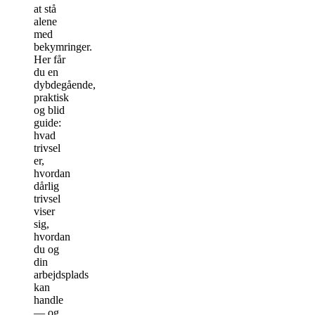
at stå
alene
med
bekymringer.
Her får
du en
dybdegående,
praktisk
og blid
guide:
hvad
trivsel
er,
hvordan
dårlig
trivsel
viser
sig,
hvordan
du og
din
arbejdsplads
kan
handle
— og