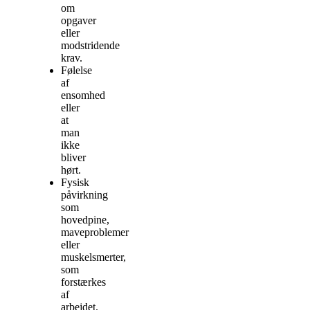
om
opgaver
eller
modstridende
krav.
Følelse
af
ensomhed
eller
at
man
ikke
bliver
hørt.
Fysisk
påvirkning
som
hovedpine,
maveproblemer
eller
muskelsmerter,
som
forstærkes
af
arbejdet.