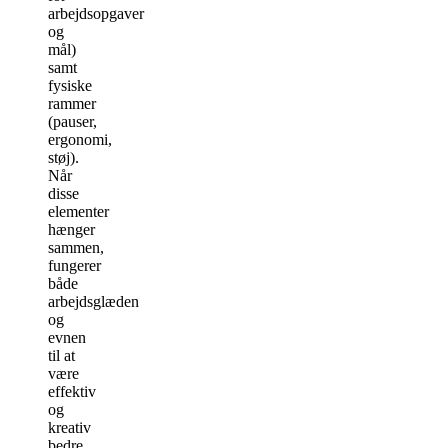
arbejdsopgaver
og
mål)
samt
fysiske
rammer
(pauser,
ergonomi,
støj).
Når
disse
elementer
hænger
sammen,
fungerer
både
arbejdsglæden
og
evnen
til at
være
effektiv
og
kreativ
bedre.