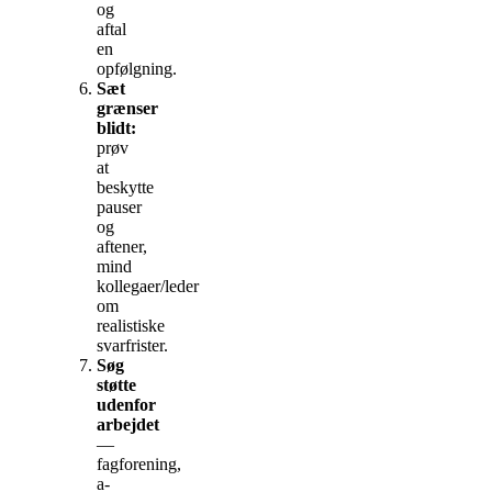
og
aftal
en
opfølgning.
Sæt
grænser
blidt:
prøv
at
beskytte
pauser
og
aftener,
mind
kollegaer/leder
om
realistiske
svarfrister.
Søg
støtte
udenfor
arbejdet
—
fagforening,
a-