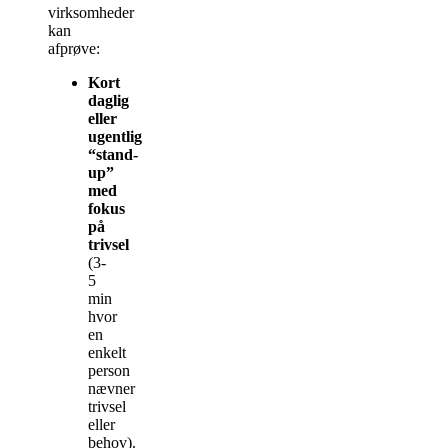
virksomheder
kan
afprøve:
Kort
daglig
eller
ugentlig
“stand-
up”
med
fokus
på
trivsel
(3-
5
min
hvor
en
enkelt
person
nævner
trivsel
eller
behov).