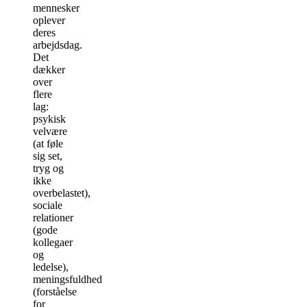
mennesker
oplever
deres
arbejdsdag.
Det
dækker
over
flere
lag:
psykisk
velvære
(at føle
sig set,
tryg og
ikke
overbelastet),
sociale
relationer
(gode
kollegaer
og
ledelse),
meningsfuldhed
(forståelse
for