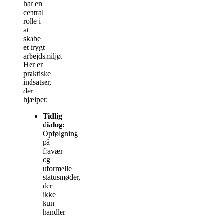
har en
central
rolle i
at
skabe
et trygt
arbejdsmiljø.
Her er
praktiske
indsatser,
der
hjælper:
Tidlig
dialog:
Opfølgning
på
fravær
og
uformelle
statusmøder,
der
ikke
kun
handler