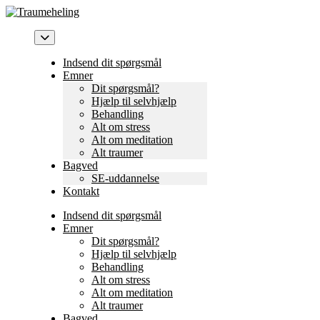
Skip
to
content
Indsend dit spørgsmål
Emner
Dit spørgsmål?
Hjælp til selvhjælp
Behandling
Alt om stress
Alt om meditation
Alt traumer
Bagved
SE-uddannelse
Kontakt
Indsend dit spørgsmål
Emner
Dit spørgsmål?
Hjælp til selvhjælp
Behandling
Alt om stress
Alt om meditation
Alt traumer
Bagved