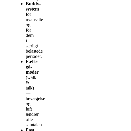
Buddy-
system
for
nyansatte
og
for
dem
i
særligt
belastede
perioder.
Fælles
gå-
møder
(walk
&
talk)
—
bevægelse
og
luft
ændrer
ofte
samtalen.
Fast