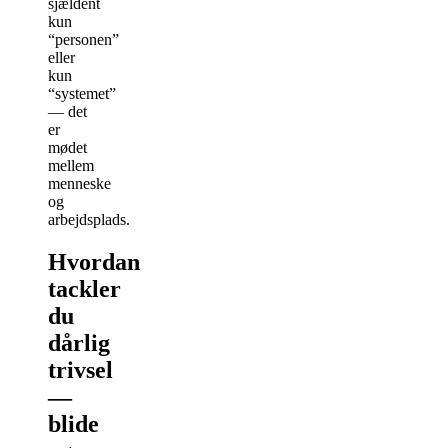
sjældent
kun
“personen”
eller
kun
“systemet”
— det
er
mødet
mellem
menneske
og
arbejdsplads.
Hvordan
tackler
du
dårlig
trivsel
—
blide