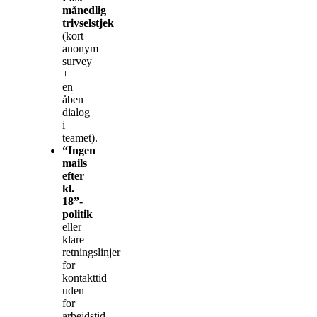
månedlig
trivselstjek
(kort
anonym
survey
+
en
åben
dialog
i
teamet).
“Ingen
mails
efter
kl.
18”-
politik
eller
klare
retningslinjer
for
kontakttid
uden
for
arbejdstid.