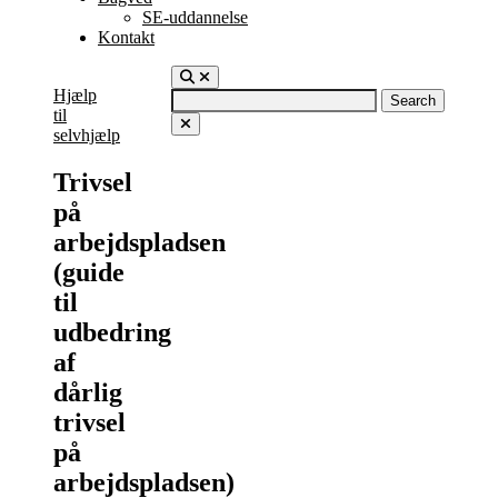
SE-uddannelse
Kontakt
Hjælp
Search
til
for:
selvhjælp
Trivsel
på
arbejdspladsen
(guide
til
udbedring
af
dårlig
trivsel
på
arbejdspladsen)