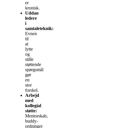
er
kronisk.
Uddan
ledere
i
samtaleteknik:
Evnen
til
at
lytte
og
stille
støttende
spørgsmål
gør
en
stor
forskel.
Arbejd
med
kollegial
støtte:
Mentorskab,
buddy-
ordninger