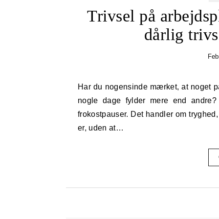
Trivsel på arbejdsp
dårlig triv
Feb
Har du nogensinde mærket, at noget på jobbet hænger tungt — en stemning, en træthed, eller at
nogle dage fylder mere end andre? 
frokostpauser. Det handler om tryghe
er, uden at…