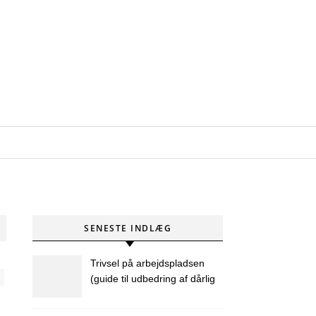
SENESTE INDLÆG
Trivsel på arbejdspladsen
(guide til udbedring af dårlig
trivsel på arbejdspladsen)