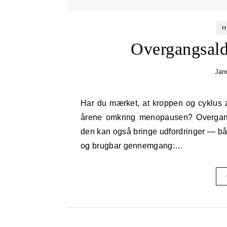
H
Overgangsald
Jan
Har du mærket, at kroppen og cyklus ændrer sig, eller er du nysgerrig på, hvad der venter dig i
årene omkring menopausen? Overgangs
den kan også bringe udfordringer — båd
og brugbar gennemgang:…