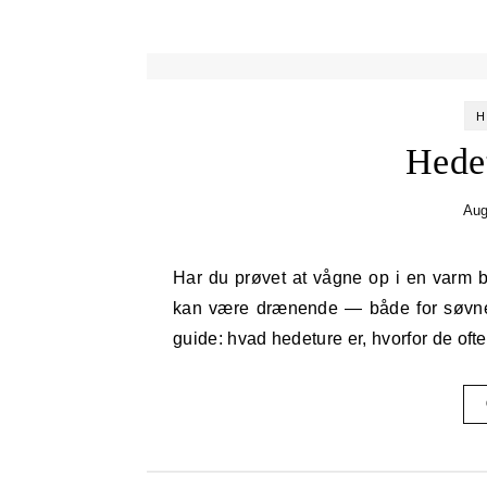
H
Hede
Aug
Har du prøvet at vågne op i en varm bølge og må skifte dyne midt om natten? Natlige hedeture
kan være drænende — både for søvnen
guide: hvad hedeture er, hvorfor de o