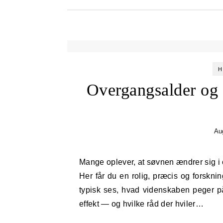
H
Overgangsalder og
Au
Mange oplever, at søvnen ændrer sig i overgangsalderen — men hvad er fakta, og hvad er myter?
Her får du en rolig, præcis og forsk
typisk ses, hvad videnskaben peger p
effekt — og hvilke råd der hviler…