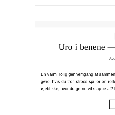
Uro i benene —
Aug
En varm, rolig gennemgang af sammenhængen mellem stress og uro i benene — og hvad du kan
gøre, hvis du tror, stress spiller en ro
øjeblikke, hvor du gerne vil slappe af?