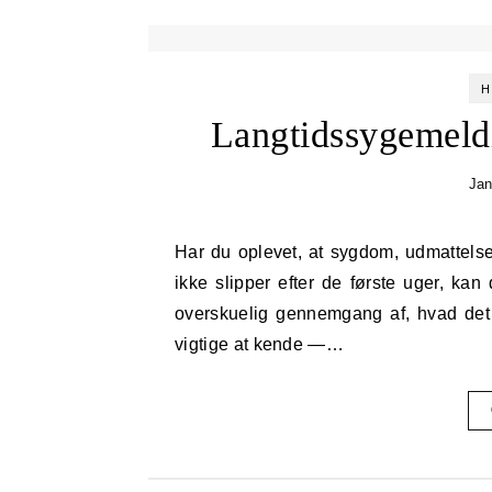
H
Langtidssygemeldi
Jan
Har du oplevet, at sygdom, udmattelse eller stress varer længere, end du magter? Når fraværet
ikke slipper efter de første uger, ka
overskuelig gennemgang af, hvad det b
vigtige at kende —…