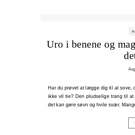
H
Uro i benene og ma
de
Aug
Har du prøvet at lægge dig til at sove, og så mærke en sitren eller en længsel i benene, som bare
ikke vil tie? Den pludselige trang ti
det kan gøre søvn og hvile svær. Mange