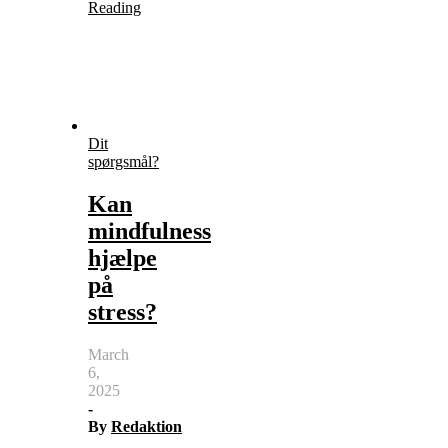
Reading
Dit
spørgsmål?
Kan
mindfulness
hjælpe
på
stress?
March
6,
2025
-
By
Redaktion