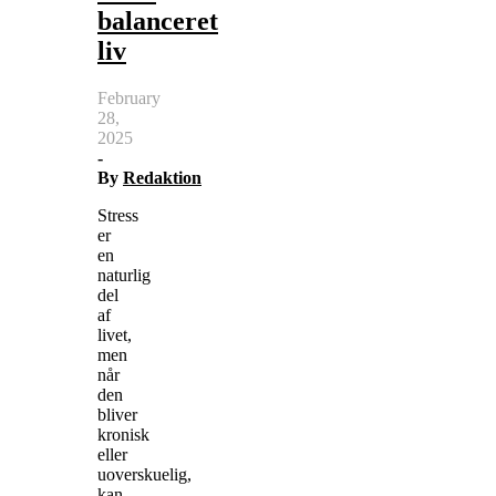
balanceret
liv
February
28,
2025
-
By
Redaktion
Stress
er
en
naturlig
del
af
livet,
men
når
den
bliver
kronisk
eller
uoverskuelig,
kan