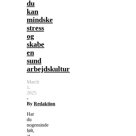
du
kan
mindske
stress
og
skabe
en
sund
arbejdskultur
March
1,
2025
-
By
Redaktion
Har
du
nogensinde
følt,
at