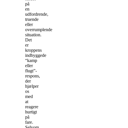
på
en
udfordrende,
truende
eller
overrumplende
situation.
Det
er
kroppens
indbyggede
“kamp
eller
flugt”-
respons,
der
hjælper
os
med
at
reagere
hurtigt
på
fare.
Selvom