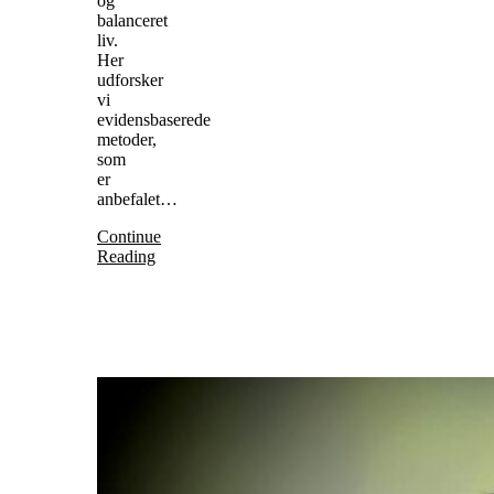
og
balanceret
liv.
Her
udforsker
vi
evidensbaserede
metoder,
som
er
anbefalet…
Continue
Reading