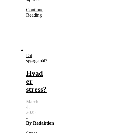
Continue
Reading
Dit
spørgsmål?
Hvad
er
stress?
March
4,
2025
-
By
Redaktion