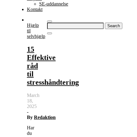
SE-uddannelse
Kontakt
Search
Hjælp
for:
til
selvhjælp
15
Effektive
råd
til
stresshåndtering
March
18,
2025
-
By
Redaktion
Har
du