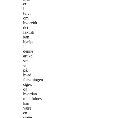
er
i
tvivl
om,
hvorvidt
det
faktisk
kan
hjælpe.
I
denne
artikel
ser
vi
på,
hvad
forskningen
siger,
og
hvordan
mindfulness
kan
være
en
støtte…