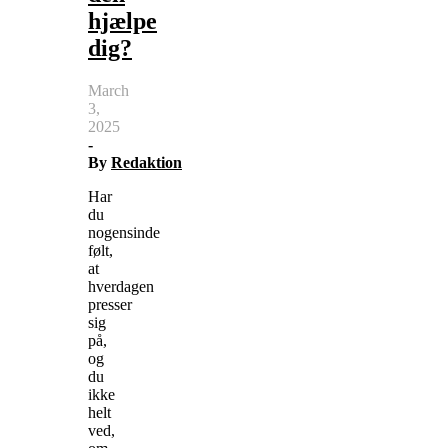
hjælpe
dig?
March
3,
2025
-
By
Redaktion
Har
du
nogensinde
følt,
at
hverdagen
presser
sig
på,
og
du
ikke
helt
ved,