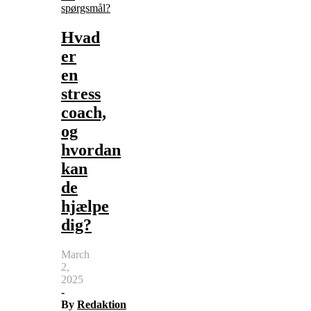
spørgsmål?
Hvad
er
en
stress
coach,
og
hvordan
kan
de
hjælpe
dig?
March
2,
2025
-
By
Redaktion