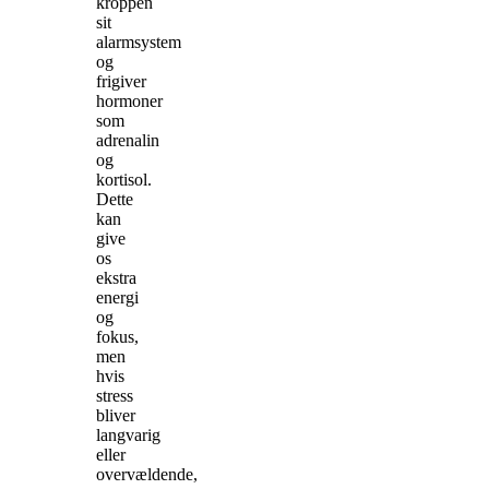
kroppen
sit
alarmsystem
og
frigiver
hormoner
som
adrenalin
og
kortisol.
Dette
kan
give
os
ekstra
energi
og
fokus,
men
hvis
stress
bliver
langvarig
eller
overvældende,