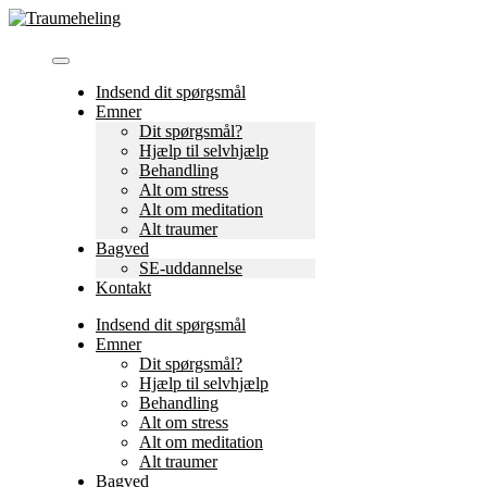
Skip
to
content
Indsend dit spørgsmål
Emner
Dit spørgsmål?
Hjælp til selvhjælp
Behandling
Alt om stress
Alt om meditation
Alt traumer
Bagved
SE-uddannelse
Kontakt
Indsend dit spørgsmål
Emner
Dit spørgsmål?
Hjælp til selvhjælp
Behandling
Alt om stress
Alt om meditation
Alt traumer
Bagved