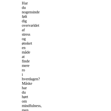
Har
du
nogensinde
følt
dig
overvældet
af
stress
og
ønsket
en
måde
at
finde
mere
ro
i
hverdagen?
Måske
har
du
hørt
om
mindfulness,
men