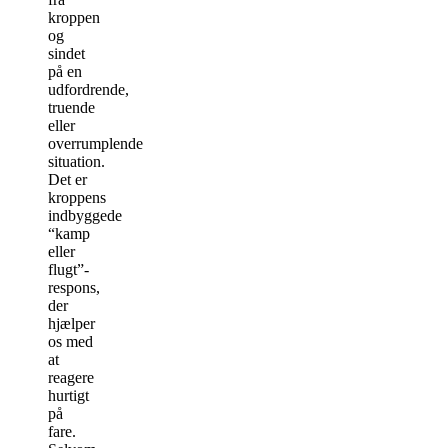
kroppen
og
sindet
på en
udfordrende,
truende
eller
overrumplende
situation.
Det er
kroppens
indbyggede
“kamp
eller
flugt”-
respons,
der
hjælper
os med
at
reagere
hurtigt
på
fare.