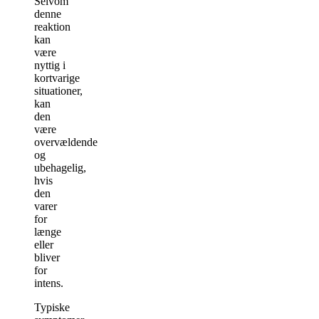
Selvom
denne
reaktion
kan
være
nyttig i
kortvarige
situationer,
kan
den
være
overvældende
og
ubehagelig,
hvis
den
varer
for
længe
eller
bliver
for
intens.
Typiske