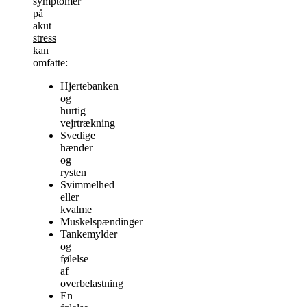
symptomer
på
akut
stress
kan
omfatte:
Hjertebanken
og
hurtig
vejrtrækning
Svedige
hænder
og
rysten
Svimmelhed
eller
kvalme
Muskelspændinger
Tankemylder
og
følelse
af
overbelastning
En