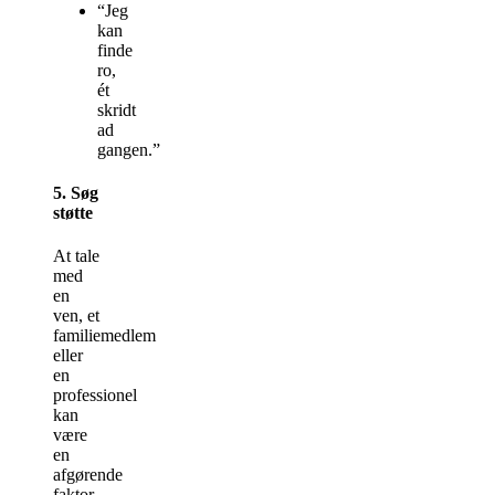
“Jeg
kan
finde
ro,
ét
skridt
ad
gangen.”
5.
Søg
støtte
At tale
med
en
ven, et
familiemedlem
eller
en
professionel
kan
være
en
afgørende
faktor