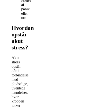
følelse
af
panik
eller
uro
Hvordan
opstår
akut
stress?
Akut
stress
opstår
ofte i
forbindelse
med
pludselige,
uventede
hændelser,
hvor
kroppen
tolker