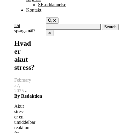
SE-uddannelse
Kontakt
Dit
Search
spørgsmål?
for:
Hvad
er
akut
stress?
February
27,
2025
-
By
Redaktion
Akut
stress
er en
umiddelbar
reaktion
fra