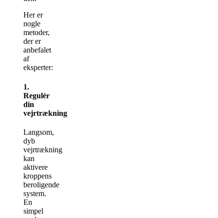
Her er
nogle
metoder,
der er
anbefalet
af
eksperter:
1.
Regulér
din
vejrtrækning
Langsom,
dyb
vejrtrækning
kan
aktivere
kroppens
beroligende
system.
En
simpel