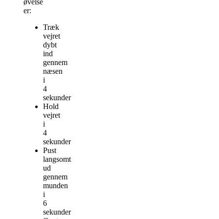
øvelse
er:
Træk
vejret
dybt
ind
gennem
næsen
i
4
sekunder
Hold
vejret
i
4
sekunder
Pust
langsomt
ud
gennem
munden
i
6
sekunder