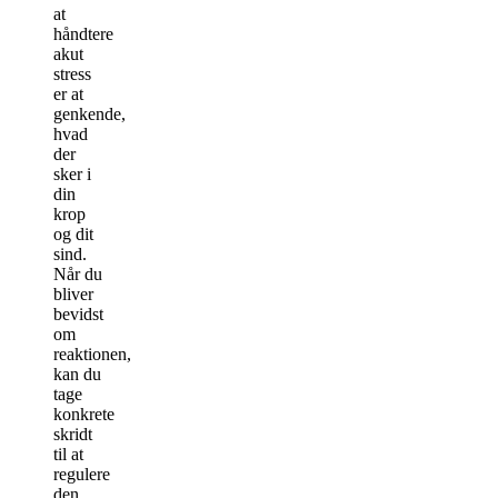
at
håndtere
akut
stress
er at
genkende,
hvad
der
sker i
din
krop
og dit
sind.
Når du
bliver
bevidst
om
reaktionen,
kan du
tage
konkrete
skridt
til at
regulere
den.