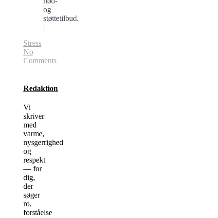
nød-
og
støttetilbud.
Stress
No
Comments
Redaktion
Vi
skriver
med
varme,
nysgerrighed
og
respekt
— for
dig,
der
søger
ro,
forståelse