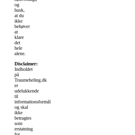
og
husk,
at du
ikke
behøver
at
klare
det
hele
alene.
Disclaimer:
Indholdet
på
Traumeheling.dk
er
udelukkende
til
informationsformål
og skal
ikke
betragtes
som
erstatning
for