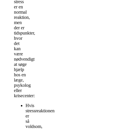
stress
er en
normal
reaktion,
men
der er
tidspunkter,
hvor
det
kan
være
nødvendigt
at søge
hjælp
hos en
læge,
psykolog
eller
krisecenter:
Hvis
stressreaktionen
er
så
voldsom,