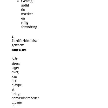
Gentag,
indtil
du
mærker
en
rolig
forandring
2.
Jordforbindelse
gennem
sanserne
Når
stress
tager
over,
kan
det
hjælpe
at
bringe
opmærksomheden
tilbage
til