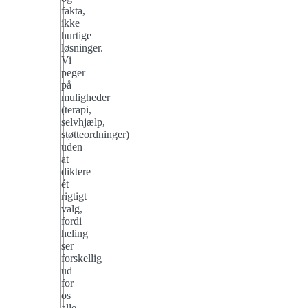
fakta,
ikke
hurtige
løsninger.
Vi
peger
på
muligheder
(terapi,
selvhjælp,
støtteordninger)
uden
at
diktere
ét
rigtigt
valg,
fordi
heling
ser
forskellig
ud
for
os
alle.