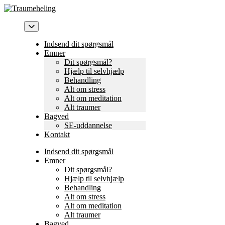
Skip
to
content
Indsend dit spørgsmål
Emner
Dit spørgsmål?
Hjælp til selvhjælp
Behandling
Alt om stress
Alt om meditation
Alt traumer
Bagved
SE-uddannelse
Kontakt
Indsend dit spørgsmål
Emner
Dit spørgsmål?
Hjælp til selvhjælp
Behandling
Alt om stress
Alt om meditation
Alt traumer
Bagved