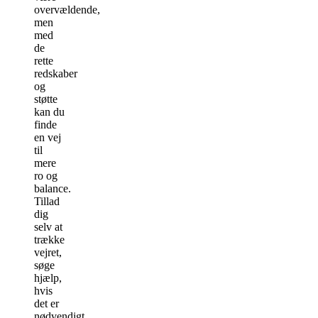
overvældende,
men
med
de
rette
redskaber
og
støtte
kan du
finde
en vej
til
mere
ro og
balance.
Tillad
dig
selv at
trække
vejret,
søge
hjælp,
hvis
det er
nødvendigt,