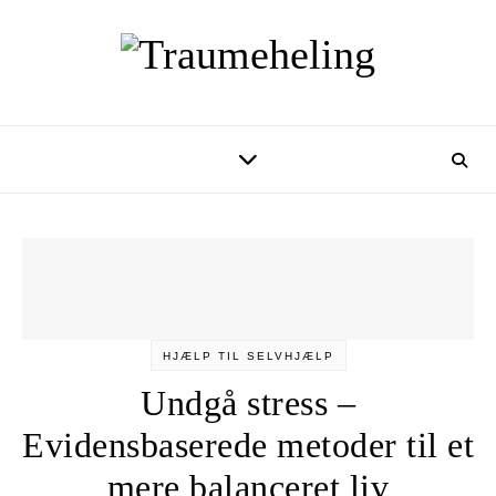
Skip to content
HJÆLP TIL SELVHJÆLP
Undgå stress –
Evidensbaserede metoder til et
mere balanceret liv