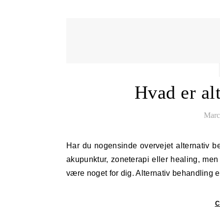
Hvad er al
Marc
Har du nogensinde overvejet alternativ behandling som en vej til bedre trivsel? Måske har du hørt om
akupunktur, zoneterapi eller healing, men
være noget for dig. Alternativ behandling 
C