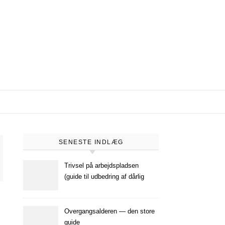
SENESTE INDLÆG
Trivsel på arbejdspladsen
(guide til udbedring af dårlig
trivsel på arbejdspladsen)
Overgangsalderen — den store
guide