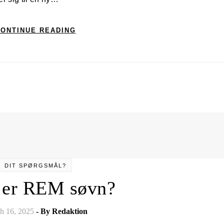
ONTINUE READING
DIT SPØRGSMÅL?
 er REM søvn?
h 16, 2025
- By
Redaktion