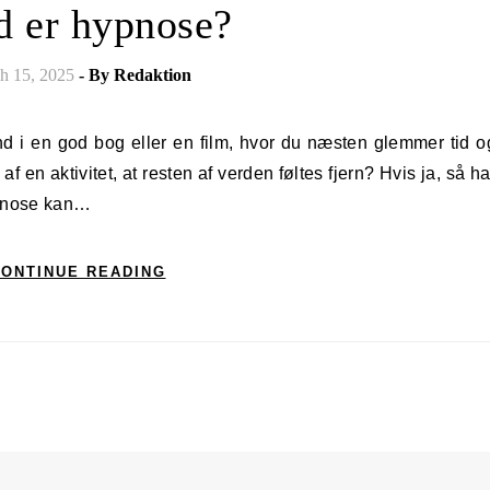
 er hypnose?
h 15, 2025
- By
Redaktion
 en aktivitet, at resten af verden føltes fjern? Hvis ja, så ha
ypnose kan…
ONTINUE READING