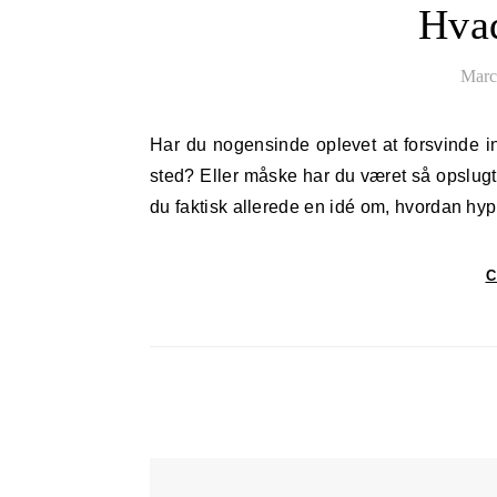
Hvad
Marc
Har du nogensinde oplevet at forsvinde ind i en god bog eller en film, hvor du næsten glemmer tid og
sted? Eller måske har du været så opslugt af
du faktisk allerede en idé om, hvordan h
C