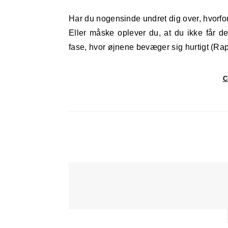
Har du nogensinde undret dig over, hvorfor du vågner op med en følelse af, at noget mangler i din søvn?
Eller måske oplever du, at du ikke får 
fase, hvor øjnene bevæger sig hurtigt 
C