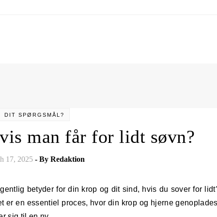
DIT SPØRGSMÅL?
vis man får for lidt søvn?
h 17, 2025
- By
Redaktion
t er en essentiel proces, hvor din krop og hjerne genoplades
er sig til en ny…