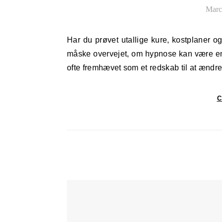
Marc
Har du prøvet utallige kure, kostplaner og strategier uden at opnå de resultater, du ønsker? Så har du
måske overvejet, om hypnose kan være en v
ofte fremhævet som et redskab til at ændr
C