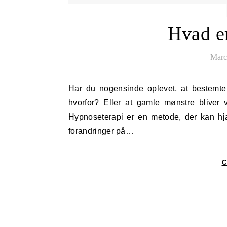
Hvad e
Marc
Har du nogensinde oplevet, at bestemte følelser eller reaktioner dukker op, uden at du helt forstår
hvorfor? Eller at gamle mønstre blive
Hypnoseterapi er en metode, der kan h
forandringer på…
C