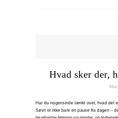
Hvad sker der, h
Marc
Har du nogensinde tænkt over, hvad det egentlig betyder for din krop og dit sind, hvis du sover for lidt?
Søvn er ikke bare en pause fra dagen – de
bearbejder følelser og minder, og forbered