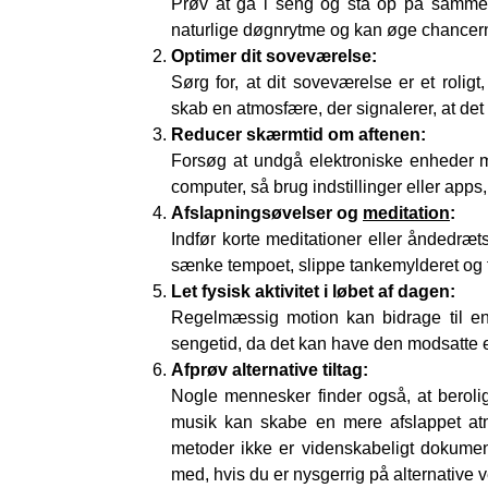
Prøv at gå i seng og stå op på samme t
naturlige døgnrytme og kan øge chancern
Optimer dit soveværelse:
Sørg for, at dit soveværelse er et rolig
skab en atmosfære, der signalerer, at det er
Reducer skærmtid om aftenen:
Forsøg at undgå elektroniske enheder mi
computer, så brug indstillinger eller apps, d
Afslapningsøvelser og
meditation
:
Indfør korte meditationer eller åndedræ
sænke tempoet, slippe tankemylderet og 
Let fysisk aktivitet i løbet af dagen:
Regelmæssig motion kan bidrage til 
sengetid, da det kan have den modsatte e
Afprøv alternative tiltag:
Nogle mennesker finder også, at berolig
musik kan skabe en mere afslappet a
metoder ikke er videnskabeligt dokum
med, hvis du er nysgerrig på alternative v