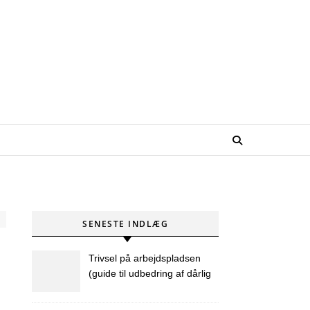
SENESTE INDLÆG
Trivsel på arbejdspladsen
(guide til udbedring af dårlig
trivsel på arbejdspladsen)