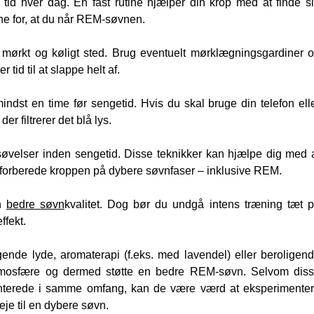
id hver dag. En fast rutine hjælper din krop med at finde s
e for, at du når REM-søvnen.
t, mørkt og køligt sted. Brug eventuelt mørklægningsgardiner 
 tid til at slappe helt af.
ndst en time før sengetid. Hvis du skal bruge din telefon ell
er filtrerer det blå lys.
tsøvelser inden sengetid. Disse teknikker kan hjælpe dig med 
forberede kroppen på dybere søvnfaser – inklusive REM.
en
bedre søvn
kvalitet. Dog bør du undgå intens træning tæt 
ffekt.
ende lyde, aromaterapi (f.eks. med lavendel) eller beroligen
tmosfære og dermed støtte en bedre REM-søvn. Selvom dis
enterede i samme omfang, kan de være værd at eksperimente
eje til en dybere søvn.