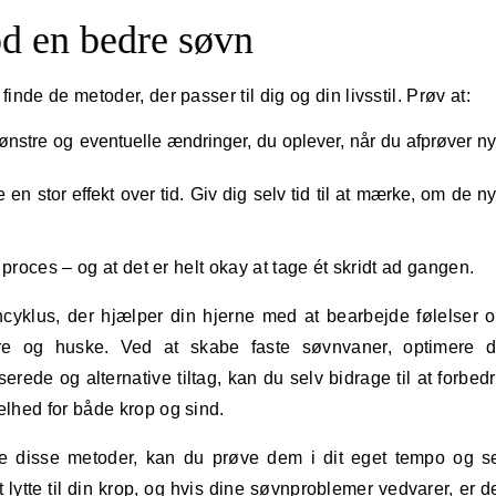
od en bedre søvn
nde de metoder, der passer til dig og din livsstil. Prøv at:
nstre og eventuelle ændringer, du oplever, når du afprøver n
 stor effekt over tid. Giv dig selv tid til at mærke, om de n
proces – og at det er helt okay at tage ét skridt ad gangen.
cyklus, der hjælper din hjerne med at bearbejde følelser 
re og huske. Ved at skabe faste søvnvaner, optimere d
de og alternative tiltag, kan du selv bidrage til at forbed
lhed for både krop og sind.
ke disse metoder, kan du prøve dem i dit eget tempo og s
 lytte til din krop, og hvis dine søvnproblemer vedvarer, er d