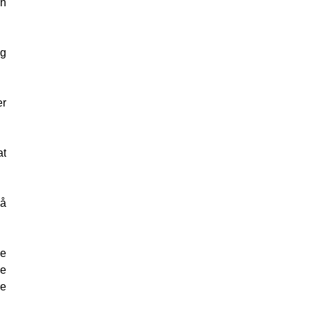
in
og
er
at
på
de
se
re