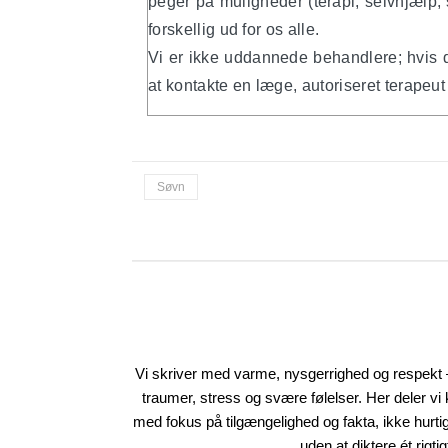
peger på muligheder (terapi, selvhjælp, st
forskellig ud for os alle.
Vi er ikke uddannede behandlere; hvis du
at kontakte en læge, autoriseret terapeut 
Søvn
Vi skriver med varme, nysgerrighed og respekt 
traumer, stress og svære følelser. Her deler v
med fokus på tilgængelighed og fakta, ikke hurtig
uden at diktere ét rigtig