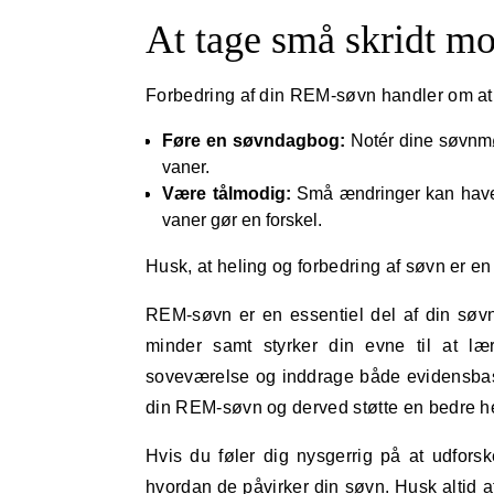
At tage små skridt m
Forbedring af din REM-søvn handler om at fi
Føre en søvndagbog:
Notér dine søvnmø
vaner.
Være tålmodig:
Små ændringer kan have en
vaner gør en forskel.
Husk, at heling og forbedring af søvn er en 
REM-søvn er en essentiel del af din søvn
minder samt styrker din evne til at læ
soveværelse og inddrage både evidensbasere
din REM-søvn og derved støtte en bedre he
Hvis du føler dig nysgerrig på at udfors
hvordan de påvirker din søvn. Husk altid at