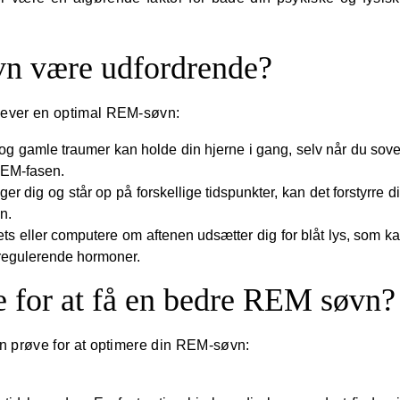
n være udfordrende?
oplever en optimal REM-søvn:
g gamle traumer kan holde din hjerne i gang, selv når du sove
 REM-fasen.
r dig og står op på forskellige tidspunkter, kan det forstyrre d
n.
ts eller computere om aftenen udsætter dig for blåt lys, som k
nregulerende hormoner.
e for at få en bedre REM søvn?
kan prøve for at optimere din REM-søvn: