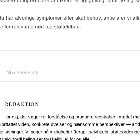
øtteordninger) uden at diktere ét rigtigt valg, fordi heling s
 har alvorlige symptomer eller akut behov, anbefaler vi alt
eller relevante nød- og støttetilbud.
No Comments
REDAKTION
— for dig, der søger ro, forståelse og brugbare redskaber i mødet me
i kortfattet viden, konkrete øvelser og nænsomme perspektiver — altid
e løsninger. Vi peger på muligheder (terapi, selvhjælp, støtteordninge
t valg, fordi heling ser forskellig ud for os alle.