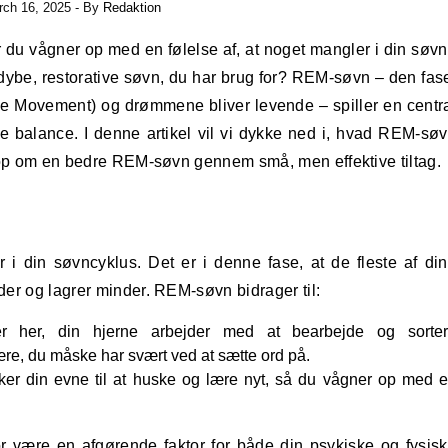
ch 16, 2025
- By
Redaktion
 dybe, restorative søvn, du har brug for? REM-søvn – den fas
ye Movement) og drømmene bliver levende – spiller en centr
e balance. I denne artikel vil vi dykke ned i, hvad REM-sø
e op om en bedre REM-søvn gennem små, men effektive tiltag.
 i din søvncyklus. Det er i denne fase, at de fleste af di
er og lagrer minder. REM-søvn bidrager til:
 her, din hjerne arbejder med at bearbejde og sorte
re, du måske har svært ved at sætte ord på.
er din evne til at huske og lære nyt, så du vågner op med 
r være en afgørende faktor for både din psykiske og fysis