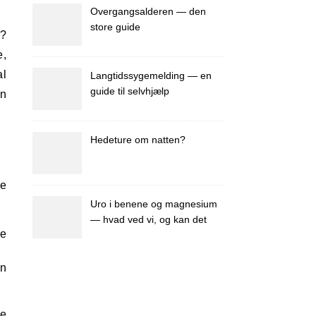
Overgangsalderen — den
store guide
e,
al
Langtidssygemelding — en
guide til selvhjælp
vn
Hedeture om natten?
ne
Uro i benene og magnesium
— hvad ved vi, og kan det
re
hjælpe dig?
en
ke