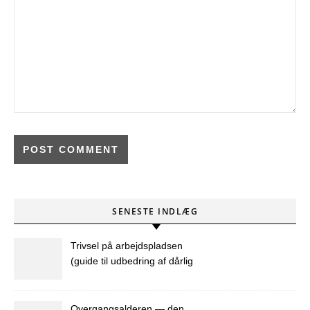
SENESTE INDLÆG
Trivsel på arbejdspladsen
(guide til udbedring af dårlig
trivsel på arbejdspladsen)
Overgangsalderen — den