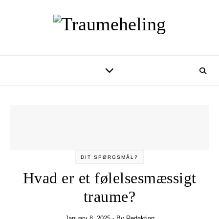
Skip to content
DIT SPØRGSMÅL?
Hvad er et følelsesmæssigt
traume?
January 8, 2025
- By
Redaktion